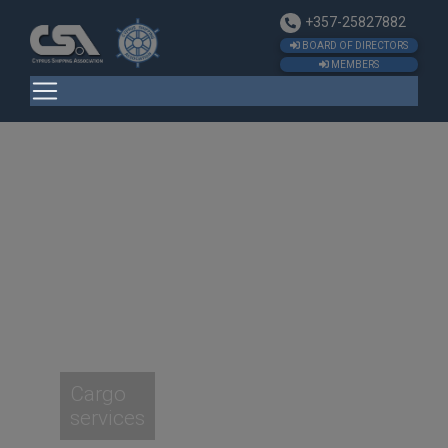
+357-25827882
BOARD OF DIRECTORS
MEMBERS
Prosperity and
growth of
Cyprus as a