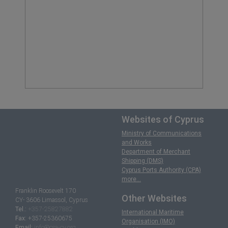
Websites of Cyprus
Ministry of Communications
and Works
Department of Merchant
Shipping (DMS)
Cyprus Ports Authority (CPA)
more...
Franklin Roosevelt 170
Other Websites
CY- 3606 Limassol, Cyprus
Tel.:
+357-25827882
International Maritime
Fax:
+357-25360675
Organisation (IMO)
Email:
info@csa-cy.org