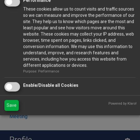
Performance
These cookies allow us to count visits and traffic sources
«Άξιον απορίας, λοιπόν, γιατί η κυβέρνηση δεν ανάβει
so we can measure and improve the performance of our
το πράσινο φως για υλοποίηση της οικονομικά
site. They help us to know which pages are the most and
συμφέρουσας πρότασης της Αρχής Λιμένων η οποία
least popular and see how visitors move around this
σε σύντομο χρονικό διάστημα θα προσφέρει λύσεις
website. These cookies may collect your IP address, web
browser, time spent on pages, links clicked, and
αλλά και προοπτικές για πολλαπλή μορφή
conversion information. We may use this information to
ανάπτυξης του λιμανιού της Λάρνακας», ανέφερε ο
understand, improve, and research features and
πρόεδρος του Συνδέσμου Ναυτικών Πρακτόρων.
services, including how you access this website from
different applications or devices.
Purpose: Performance
Για να δείτε το βίντεο της εκδήλωσης πατήστε εδώ
Enable/Disable all Cookies
Βίντεο 2019 Annual Meeting
Για να δείτε όλες τις φωτογραφίες απο την
Powered by Klaro!
Save
εκδήλωση πατήστε εδώ
Φωτογραφίες 2019 Annual
Meeting
Profile