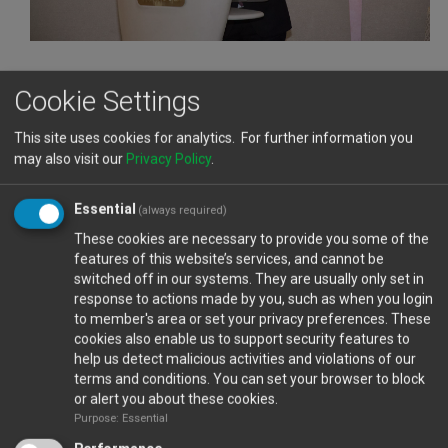
Cookie Settings
Προχωρώντας στην ομιλία του ο πρόεδρος του
Συνδέσμου Ναυτικών Πρακτόρων, αναφέρθηκε και
This site uses cookies for analytics. For further information you
στους κυβερνητικούς σχεδιασμούς για την
may also visit our
Privacy Policy
.
κατασκευή του νέου βιομηχανικού λιμανιού στο
Βασιλικό το οποίο, σύμφωνα με το αρμόδιο
Essential
(always required)
Υπουργείο, θα αρχίσει τη λειτουργία του το 2024,
These cookies are necessary to provide you some of the
ωστόσο υπάρχουν σοβαρές αμφιβολίες για τον
features of this website’s services, and cannot be
χρόνο της κατασκευής του. Ο κ Χριστοδούλου
switched off in our systems. They are usually only set in
response to actions made by you, such as when you login
ανέφερε πως ενώ καθυστερεί η κατασκευή του
to member's area or set your privacy preferences. These
λιμανιού στο Βασιλικό, στο τραπέζι υπάρχει η
cookies also enable us to support security features to
πρόταση χαμηλού κόστους από την Αρχή Λιμένων,
help us detect malicious activities and violations of our
για μετατροπή του λιμανιού της Λάρνακας σε
terms and conditions. You can set your browser to block
πολλαπλής χρήσης λιμάνι, σε χρονικό διάστημα 20
or alert you about these cookies.
μηνών, προσεγγίζοντας, μάλιστα, τις δυνατότητες
Purpose: Essential
του λιμανιού της Λεμεσού.